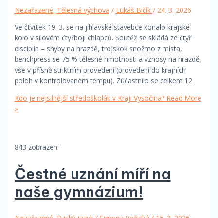
Nezařazené
,
Tělesná výchova
/
Lukáš Bičík
/
24. 3. 2026
Ve čtvrtek 19. 3. se na jihlavské stavebce konalo krajské
kolo v silovém čtyřboji chlapců. Soutěž se skládá ze čtyř
disciplín – shyby na hrazdě, trojskok snožmo z místa,
benchpress se 75 % tělesné hmotnosti a vznosy na hrazdě,
vše v přísně striktním provedení (provedení do krajních
poloh v kontrolovaném tempu). Zúčastnilo se celkem 12
Kdo je nejsilnější středoškolák v Kraji Vysočina?
Read More
»
843 zobrazení
Čestné uznání míří na
naše gymnázium!
Nezařazené
,
Ruský jazyk
/
Simona Vožická
/
15. 2. 2026