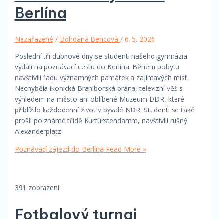
Berlína
Nezařazené
/
Bohdana Bencová
/
6. 5. 2026
Poslední tři dubnové dny se studenti našeho gymnázia
vydali na poznávací cestu do Berlína. Během pobytu
navštívili řadu významných památek a zajímavých míst.
Nechyběla ikonická Braniborská brána, televizní věž s
výhledem na město ani oblíbené Muzeum DDR, které
přiblížilo každodenní život v bývalé NDR. Studenti se také
prošli po známé třídě Kurfürstendamm, navštívili rušný
Alexanderplatz
Poznávací zájezd do Berlína
Read More »
391 zobrazení
Fotbalový turnaj