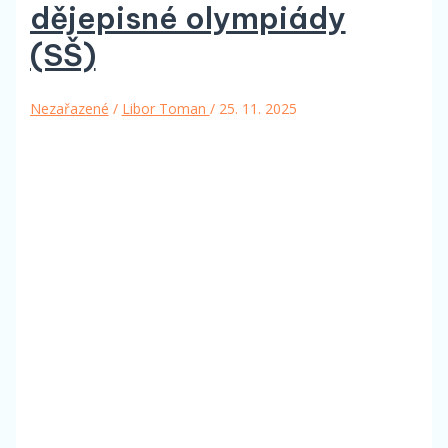
dějepisné olympiády
(SŠ)
Nezařazené
/
Libor Toman
/
25. 11. 2025