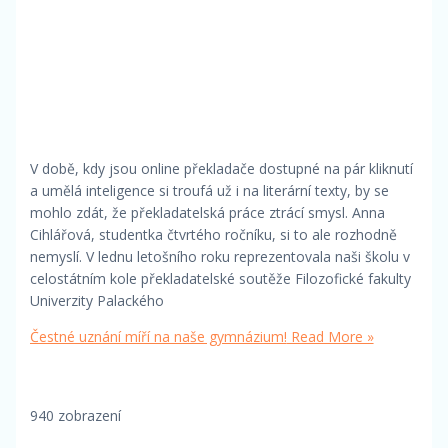
V době, kdy jsou online překladače dostupné na pár kliknutí
a umělá inteligence si troufá už i na literární texty, by se
mohlo zdát, že překladatelská práce ztrácí smysl. Anna
Cihlářová, studentka čtvrtého ročníku, si to ale rozhodně
nemyslí. V lednu letošního roku reprezentovala naši školu v
celostátním kole překladatelské soutěže Filozofické fakulty
Univerzity Palackého
Čestné uznání míří na naše gymnázium!
Read More »
940 zobrazení