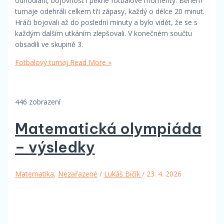
odhodlání, bojovnost i pěkné fotbalové momenty. Během
turnaje odehráli celkem tři zápasy, každý o délce 20 minut.
Hráči bojovali až do poslední minuty a bylo vidět, že se s
každým dalším utkáním zlepšovali. V konečném součtu
obsadili ve skupině 3.
Fotbalový turnaj
Read More »
446 zobrazení
Matematická olympiáda
– výsledky
Matematika
,
Nezařazené
/
Lukáš Bičík
/
23. 4. 2026