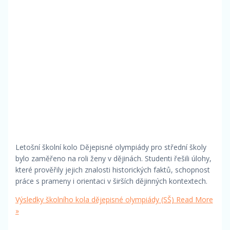
Letošní školní kolo Dějepisné olympiády pro střední školy
bylo zaměřeno na roli ženy v dějinách. Studenti řešili úlohy,
které prověřily jejich znalosti historických faktů, schopnost
práce s prameny i orientaci v širších dějinných kontextech.
Výsledky školního kola dějepisné olympiády (SŠ)
Read More
»