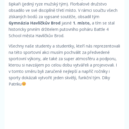
šipkaři (jediný ryze mužský tým). Florbalové družstvo
obsadilo ve své disciplíně třetí místo. V rámci součtu všech
získaných bodů za vypsané soutěže, obsadil tým
Gymnázia Havlíčkův Brod
jasné
1. místo,
a tím se stal
historicky prvním držitelem putovního poháru Battle 4
School města Havlíčkův Brod.
Všechny naše studenty a studentky, kteří nás reprezentovali
na této sportovní akci musím pochválit za předvedené
sportovní výkony, ale také za super atmosféru a podporu,
kterou si navzájem po celou dobu vytvářeli a projevovali. I
v tomto směru byli zaručeně nejlepší a napříč ročníky i
sporty dokázali vytvořit jeden skvělý, funkční tým. Díky
Patriku