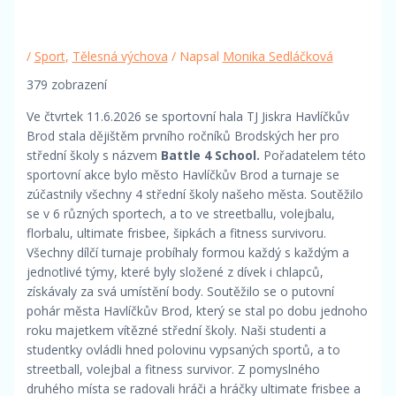
/
Sport
,
Tělesná výchova
/ Napsal
Monika Sedláčková
379 zobrazení
Ve čtvrtek 11.6.2026 se sportovní hala TJ Jiskra Havlíčkův
Brod stala dějištěm prvního ročníků Brodských her pro
střední školy s názvem
Battle 4 School.
Pořadatelem této
sportovní akce bylo město Havlíčkův Brod a turnaje se
zúčastnily všechny 4 střední školy našeho města. Soutěžilo
se v 6 různých sportech, a to ve streetballu, volejbalu,
florbalu, ultimate frisbee, šipkách a fitness survivoru.
Všechny dílčí turnaje probíhaly formou každý s každým a
jednotlivé týmy, které byly složené z dívek i chlapců,
získávaly za svá umístění body. Soutěžilo se o putovní
pohár města Havlíčkův Brod, který se stal po dobu jednoho
roku majetkem vítězné střední školy. Naši studenti a
studentky ovládli hned polovinu vypsaných sportů, a to
streetball, volejbal a fitness survivor. Z pomyslného
druhého místa se radovali hráči a hráčky ultimate frisbee a