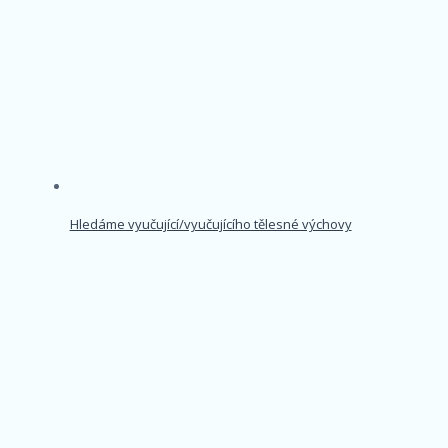
Hledáme vyučující/vyučujícího tělesné výchovy