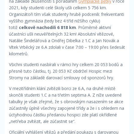
na základě zkušenosti s pořádáním
Gymplácké pětky
v roce
2021, kdy studenti celé školy ušli celkem 5 756 km.
Organizátoři tím však studenty hrubě podcenili: frekventanti
vyššího gymnázia (tedy bez 4 tříd nižšího cyklu)
totiž
celkově nachodili 6 818 km
. Průměrně aktivní
účastníci ušli neuvěřitelných 32 km! Absolutní vítězové,
Natálie Šindelářová a Ondřej Dibelka z 1.C a Jan Novák a
Vítek Vrběcký ze 6.A zdolali v čase 7:00 – 19:00 přes šedesát
kilometrů.
Všichni studenti nasbírali v rámci hry celkem 20 053 bodů a
přesně tuto částku, tj. 20 053 Kč obdržel Hospic mezi
Stromy na základě darovací smlouvy od sponzorů hry.
V mezitřídním klání zvítězili borci ze 6.A, na druhé místě
skončili studenti 1.C a na třetím septima A. Z níže uvedené
tabulky je však zřejmé, že s obrovským nasazením se akce
zúčastnily úplně všechny zapojené třídy a že i s ohledem na
úctyhodnou částku předanou hospici zde platí okřídlené
„netřeba zvítězit, ale zúčastnit se“.
Oficiální vyhlášení vítězů a předání poukazu s darovanou