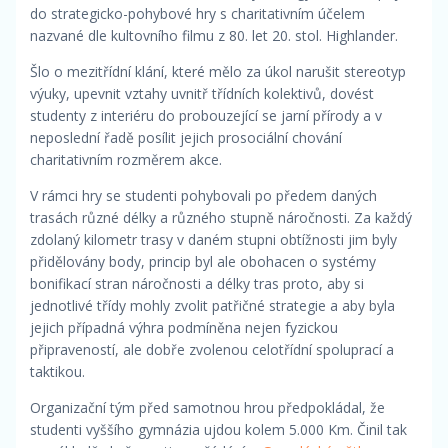
do strategicko-pohybové hry s charitativním účelem
nazvané dle kultovního filmu z 80. let 20. stol. Highlander.
Šlo o mezitřídní klání, které mělo za úkol narušit stereotyp
výuky, upevnit vztahy uvnitř třídních kolektivů, dovést
studenty z interiéru do probouzející se jarní přírody a v
neposlední řadě posílit jejich prosociální chování
charitativním rozměrem akce.
V rámci hry se studenti pohybovali po předem daných
trasách různé délky a různého stupně náročnosti. Za každý
zdolaný kilometr trasy v daném stupni obtížnosti jim byly
přidělovány body, princip byl ale obohacen o systémy
bonifikací stran náročnosti a délky tras proto, aby si
jednotlivé třídy mohly zvolit patřičné strategie a aby byla
jejich případná výhra podmíněna nejen fyzickou
připraveností, ale dobře zvolenou celotřídní spoluprací a
taktikou.
Organizační tým před samotnou hrou předpokládal, že
studenti vyššího gymnázia ujdou kolem 5.000 Km. Činil tak